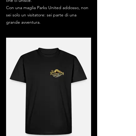
che ci unisce.
Con una maglia Parks United addosso, non
sei solo un visitatore: sei parte di una
grande avventura.