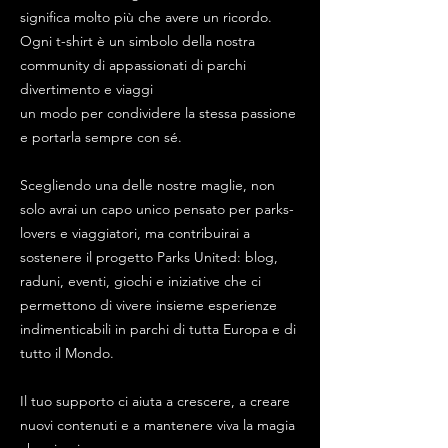
significa molto più che avere un ricordo.
Ogni t-shirt è un simbolo della nostra
community di appassionati di parchi
divertimento e viaggi
un modo per condividere la stessa passione
e portarla sempre con sé.
Scegliendo una delle nostre maglie, non
solo avrai un capo unico pensato per parks-
lovers e viaggiatori, ma contribuirai a
sostenere il progetto Parks United: blog,
raduni, eventi, giochi e iniziative che ci
permettono di vivere insieme esperienze
indimenticabili in parchi di tutta Europa e di
tutto il Mondo.
Il tuo supporto ci aiuta a crescere, a creare
nuovi contenuti e a mantenere viva la magia