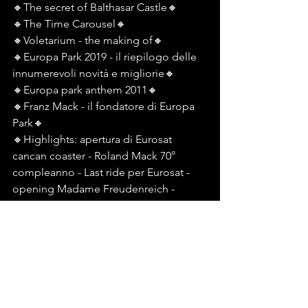
🔸️The secret of Balthasar Castle🔸️
🔸️The Time Carousel🔸️
🔸️Voletarium - the making of🔸️
🔸️Europa Park 2019 - il riepilogo delle 
innumerevoli novità e migliorie🔸️
🔸️Europa park anthem 2011🔸️
🔸️Franz Mack - il fondatore di Europa 
Park🔸️
🔸️Highlights: apertura di Eurosat 
cancan coaster - Roland Mack 70° 
compleanno - Last ride per Eurosat - 
opening Madame Freudenreich - 
opening Bell Rock/Colosseo🔸️
🔸️Making of Eurosat🔸️
🔸️Making of Krønasar🔸️
🔸️Paris, you Got me🔸️
🔸️Re-opening of the Scandinavian 
themed area🔸️
🔸️Project future water world🔸️