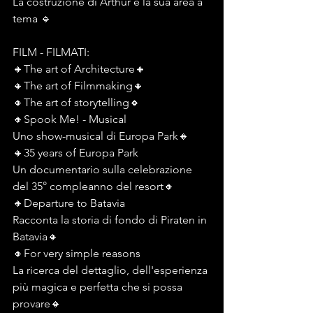
La costruzione di Arthur e la sua area a 
tema 🔹️
FILM - FILMATI:
🔸️The art of Architecture🔸️
🔸️The art of Filmmaking🔸️
🔸️The art of storytelling🔸️
🔸️Spook Me! - Musical
Uno show-musical di Europa Park🔸️
🔸️35 years of Europa Park
Un documentario sulla celebrazione 
del 35° compleanno del resort🔸️
🔸️Departure to Batavia
Racconta la storia di fondo di Piraten in 
Batavia🔸️
🔸️For very simple reasons
La ricerca del dettaglio, dell'esperienza 
più magica e perfetta che si possa 
provare🔸️